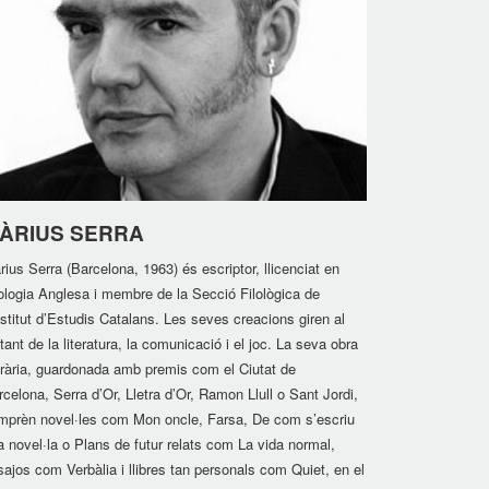
ÀRIUS SERRA
ius Serra (Barcelona, 1963) és escriptor, llicenciat en
lologia Anglesa i membre de la Secció Filològica de
nstitut d’Estudis Catalans. Les seves creacions giren al
tant de la literatura, la comunicació i el joc. La seva obra
terària, guardonada amb premis com el Ciutat de
celona, Serra d’Or, Lletra d’Or, Ramon Llull o Sant Jordi,
mprèn novel·les com Mon oncle, Farsa, De com s’escriu
a novel·la o Plans de futur relats com La vida normal,
ajos com Verbàlia i llibres tan personals com Quiet, en el