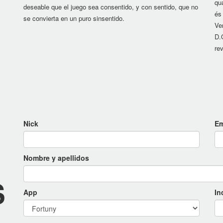
qua
deseable que el juego sea consentido, y con sentido, que no
és
se convierta en un puro sinsentido.
Ver
D.
re
Nick
Em
Nombre y apellidos
S
App
In