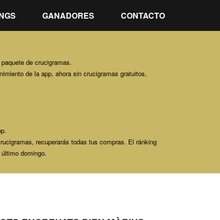
NGS
GANADORES
CONTACTO
l paquete de crucigramas.
enimiento de la app, ahora sin crucigramas gratuitos,
pp.
ucigramas, recuperarás todas tus compras. El ránking
l último domingo.