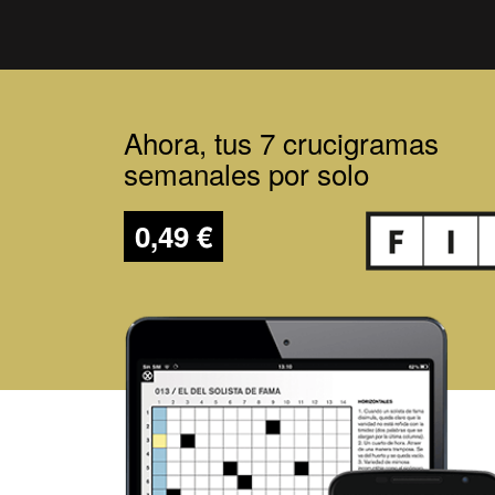
Ahora, tus 7 crucigramas
semanales por solo
0,49 €