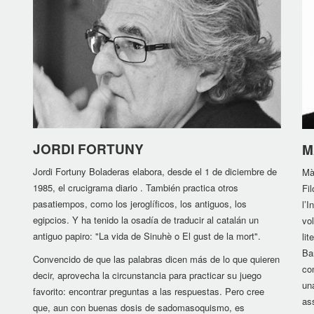
JORDI FORTUNY
M
Jordi Fortuny Boladeras elabora, desde el 1 de diciembre de
Màr
1985, el crucigrama diario . También practica otros
Fi
pasatiempos, como los jeroglíficos, los antiguos, los
l’I
egipcios. Y ha tenido la osadía de traducir al catalán un
vol
antiguo papiro: "La vida de Sinuhè o El gust de la mort".
li
Bar
Convencido de que las palabras dicen más de lo que quieren
co
decir, aprovecha la circunstancia para practicar su juego
un
favorito: encontrar preguntas a las respuestas. Pero cree
ass
que, aun con buenas dosis de sadomasoquismo, es