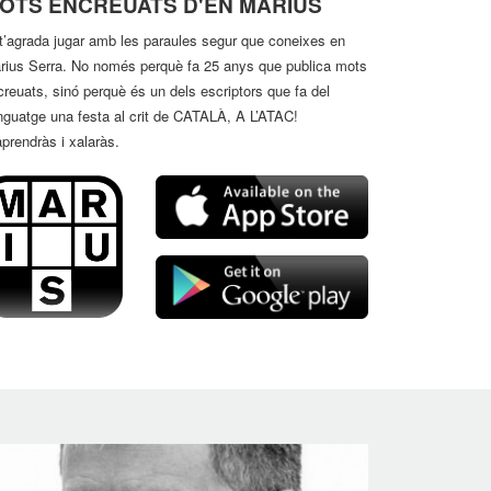
OTS ENCREUATS D'EN MÀRIUS
 t’agrada jugar amb les paraules segur que coneixes en
rius Serra. No només perquè fa 25 anys que publica mots
creuats, sinó perquè és un dels escriptors que fa del
enguatge una festa al crit de CATALÀ, A L’ATAC!
prendràs i xalaràs.