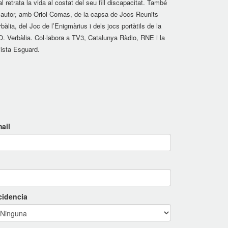
l retrata la vida al costat del seu fill discapacitat. També
 autor, amb Oriol Comas, de la capsa de Jocs Reunits
bàlia, del Joc de l’Enigmàrius i dels jocs portàtils de la
O. Verbàlia. Col·labora a TV3, Catalunya Ràdio, RNE i la
vista Esguard.
ail
cidencia